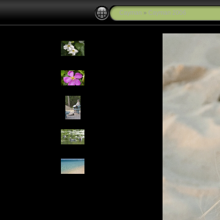
Cayman
»
Cayman 2006